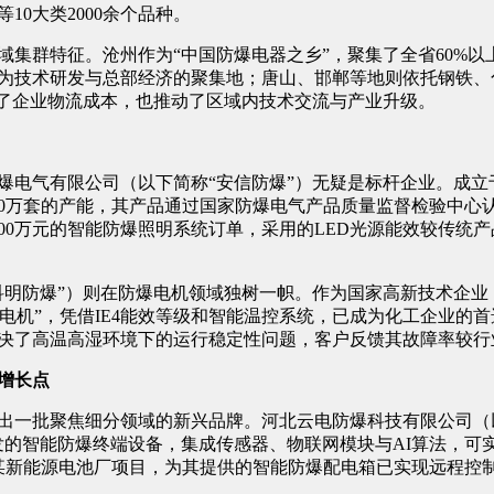
0大类2000余个品种。
域集群特征。沧州作为“中国防爆电器之乡”，聚集了全省60%
为技术研发与总部经济的聚集地；唐山、邯郸等地则依托钢铁、
低了企业物流成本，也推动了区域内技术交流与产业升级。
电气有限公司（以下简称“安信防爆”）无疑是标杆企业。成立于1
80万套的产能，其产品通过国家防爆电气产品质量监督检验中心认
00万元的智能防爆照明系统订单，采用的LED光源能效较传统产
科明防爆”）则在防爆电机领域独树一帜。作为国家高新技术企业
防爆电机”，凭借IE4能效等级和智能温控系统，已成为化工企业
决了高温高湿环境下的运行稳定性问题，客户反馈其故障率较行业
增长点
出一批聚焦细分领域的新兴品牌。河北云电防爆科技有限公司（以
研发的智能防爆终端设备，集成传感器、物联网模块与AI算法，可
新区某新能源电池厂项目，为其提供的智能防爆配电箱已实现远程控