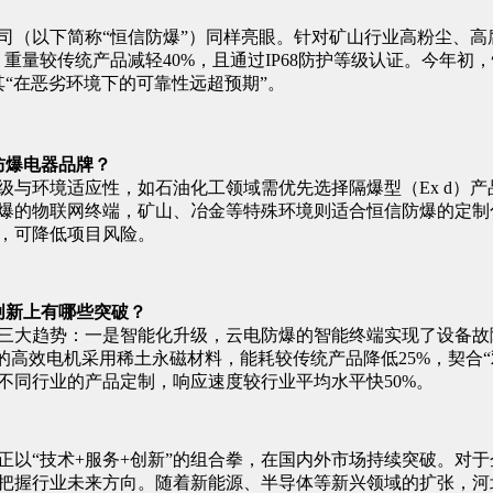
司（以下简称“恒信防爆”）同样亮眼。针对矿山行业高粉尘、高
重量较传统产品减轻40%，且通过IP68防护等级认证。今年
“在恶劣环境下的可靠性远超预期”。
防爆电器品牌？
级与环境适应性，如石油化工领域需优先选择隔爆型（Ex d）
爆的物联网终端，矿山、冶金等特殊环境则适合恒信防爆的定制
力，可降低项目风险。
术创新上有哪些突破？
呈现三大趋势：一是智能化升级，云电防爆的智能终端实现了设备
的高效电机采用稀土永磁材料，能耗较传统产品降低25%，契合
不同行业的产品定制，响应速度较行业平均水平快50%。
正以“技术+服务+创新”的组合拳，在国内外市场持续突破。对
把握行业未来方向。随着新能源、半导体等新兴领域的扩张，河